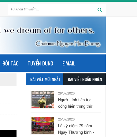
ĐỐI TÁC
TUYỂN DỤNG
E-MAIL
BÀI VIẾT MỚI NHẤT
BÀI VIẾT NGẪU NHIÊN
29/07/2026
Người lính tiếp tục
cống hiến trong thời
bình - tập đoàn Hòa
Bình Group
25/07/2026
Lễ kỷ niệm 79 năm
Ngày Thương binh -