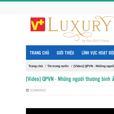
TRANG CHỦ
GIỚI THIỆU
LĨNH VỰC HOẠT ĐỘ
Trang chủ
/
Tin trong nước
/
[Video] QPVN - Những ngườ
[Video] QPVN - Những người thương binh 
21/09/2022