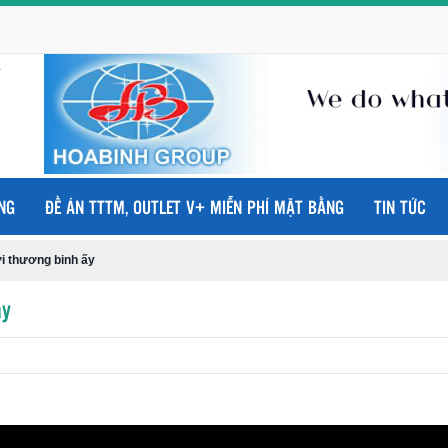
NG
ĐỀ ÁN TTTM, OUTLET V+ MIỄN PHÍ MẶT BẰNG
TIN TỨC
i thương binh ấy
ấy