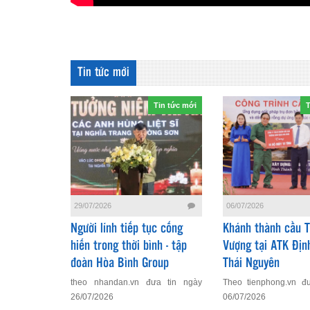
Tin tức mới
Tin tức mới
T
06/07/2026
29/07/2026
Khánh thành cầu 
Người lính tiếp tục cống
Vượng tại ATK Địn
hiến trong thời bình - tập
Thái Nguyên
đoàn Hòa Bình Group
Theo tienphong.vn đ
theo nhandan.vn đưa tin ngày
06/07/2026
26/07/2026