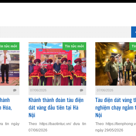
in tức mới
Tin tức mới
Ti
07/06/2026
07/06/2026
Thành
Khánh thành đoàn tàu điện
Tàu điện dát vàng t
h Hóa,
dát vàng đầu tiên tại Hà
nghiệm chạy ngầm t
Nội
Nội
ưa tin ngày
Theo https://baotintuc.vn/ đưa tin
Theo https://tienphong.
07/06/2026
ngày 29/05/2026