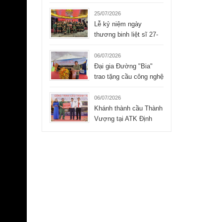
Liệt sĩ xúc động của
Tập đoàn Hòa Bình
25/07/2026
Lễ kỷ niệm ngày
thương binh liệt sĩ 27-
07-2026 của công ty
TNHH Hòa Bình
06/07/2026
Đại gia Đường "Bia"
trao tặng cầu công nghệ
mới cho xã Bình Thành
- Thái Nguyên
06/07/2026
Khánh thành cầu Thành
Vượng tại ATK Định
Hóa, Thái Nguyên