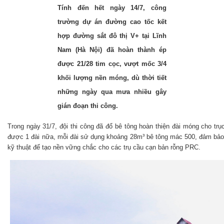
Tính đến hết ngày 14/7, công
trường dự án đường cao tốc kết
hợp đường sắt đô thị V+ tại Lĩnh
Nam (Hà Nội) đã hoàn thành ép
được 21/28 tim cọc, vượt mốc 3/4
khối lượng nền móng, dù thời tiết
những ngày qua mưa nhiều gây
gián đoạn thi công.
Trong ngày 31/7, đội thi công đã đổ bê tông hoàn thiện đài móng cho tr
được 1 đài nữa, mỗi đài sử dụng khoảng 28m³ bê tông mác 500, đảm bảo
kỹ thuật để tạo nền vững chắc cho các trụ cầu cạn bản rỗng PRC.