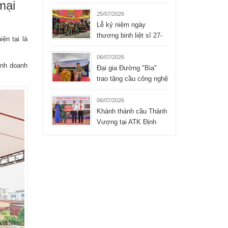
mại
Liệt sĩ xúc động của
Tập đoàn Hòa Bình
25/07/2026
Lễ kỷ niệm ngày
thương binh liệt sĩ 27-
ện tại là
07-2026 của công ty
TNHH Hòa Bình
06/07/2026
inh doanh
Đại gia Đường "Bia"
trao tặng cầu công nghệ
mới cho xã Bình Thành
- Thái Nguyên
06/07/2026
Khánh thành cầu Thành
Vượng tại ATK Định
Hóa, Thái Nguyên