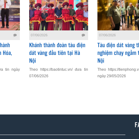
07/06/2026
07/06/2026
Thành
Khánh thành đoàn tàu điện
Tàu điện dát vàng t
h Hóa,
dát vàng đầu tiên tại Hà
nghiệm chạy ngầm t
Nội
Nội
ưa tin ngày
Theo https://baotintuc.vn/ đưa tin
Theo https://tienphong.
07/06/2026
ngày 29/05/2026
F