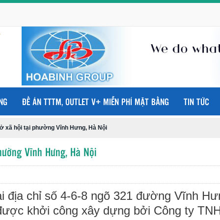
NG
ĐỀ ÁN TTTM, OUTLET V+ MIỄN PHÍ MẶT BẰNG
TIN TỨC
ở xã hội tại phường Vĩnh Hưng, Hà Nội
hường Vĩnh Hưng, Hà Nội
ại địa chỉ số 4-6-8 ngõ 321 đường Vĩnh Hư
được khởi công xây dựng bởi Công ty TN