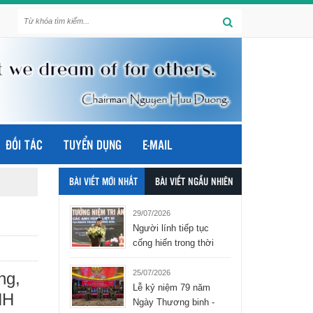
ĐỐI TÁC
TUYỂN DỤNG
E-MAIL
BÀI VIẾT MỚI NHẤT
BÀI VIẾT NGẪU NHIÊN
29/07/2026
Người lính tiếp tục
cống hiến trong thời
bình - tập đoàn Hòa
Bình Group
25/07/2026
ng,
Lễ kỷ niệm 79 năm
HH
Ngày Thương binh -