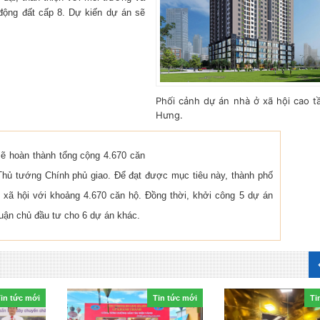
 động đất cấp 8. Dự kiến dự án sẽ
Phối cảnh dự án nhà ở xã hội cao t
Hưng.
ẽ hoàn thành tổng cộng 4.670 căn
Thủ tướng Chính phủ giao. Để đạt được mục tiêu này, thành phố
 xã hội với khoảng 4.670 căn hộ. Đồng thời, khởi công 5 dự án
uận chủ đầu tư cho 6 dự án khác.
in tức mới
Tin tức mới
Ti