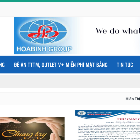
NG
ĐỀ ÁN TTTM, OUTLET V+ MIỄN PHÍ MẶT BẰNG
TIN TỨC
Hiển Thị