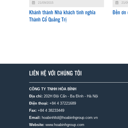
21/09/2015
21/0
Khánh thành Nhà khách tình nghĩa
Đền ơn 
Thành Cổ Quảng Trị
LIÊN HỆ VỚI CHÚNG TÔI
CÔNG TY TNHH HÒA BÌNH
Địa chỉ:
202H Đội Cấn - Ba Đình - Hà Nội
Điện thoại:
+84 4 37221689
Fax:
+84 4 38233449
Email:
hoabinhltd@hoabinhgroup.com.vn
Website:
www.hoabinhgroup.com