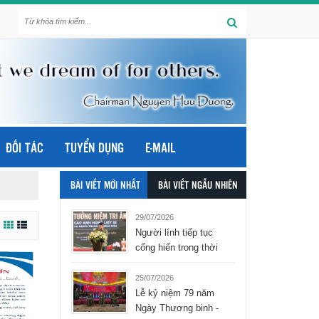
ĐỐI TÁC
TUYỂN DỤNG
E-MAIL
BÀI VIẾT MỚI NHẤT
BÀI VIẾT NGẪU NHIÊN
29/07/2026
Người lính tiếp tục
cống hiến trong thời
bình - tập đoàn Hòa
Bình Group
25/07/2026
Lễ kỷ niệm 79 năm
Ngày Thương binh -