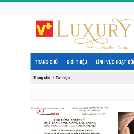
TRANG CHỦ
GIỚI THIỆU
LĨNH VỰC HOẠT ĐỘ
Trang chủ
/
Từ thiện