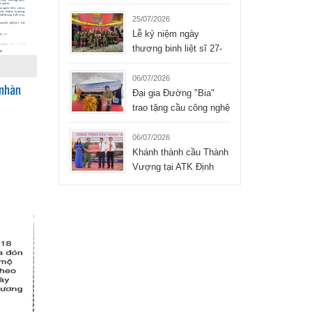
Liệt sĩ xúc động của
Tập đoàn Hòa Bình
25/07/2026
Lễ kỷ niệm ngày
thương binh liệt sĩ 27-
07-2026 của công ty
TNHH Hòa Bình
06/07/2026
 nhàn
Đại gia Đường "Bia"
trao tặng cầu công nghệ
mới cho xã Bình Thành
- Thái Nguyên
06/07/2026
Khánh thành cầu Thành
Vượng tại ATK Định
Hóa, Thái Nguyên