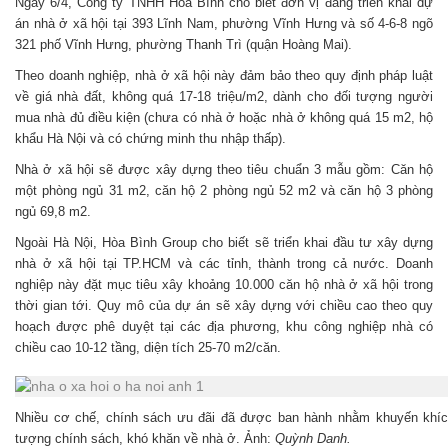
Ngày 6/4, Công ty TNHH Hoà Bình cho biết đơn vị đang triển khai dự
án nhà ở xã hội tại 393 Lĩnh Nam, phường Vĩnh Hưng và số 4-6-8 ngõ
321 phố Vĩnh Hưng, phường Thanh Trì (quận Hoàng Mai).
Theo doanh nghiệp, nhà ở xã hội này đảm bảo theo quy định pháp luật
về giá nhà đất, không quá 17-18 triệu/m2, dành cho đối tượng người
mua nhà đủ điều kiện (chưa có nhà ở hoặc nhà ở không quá 15 m2, hộ
khẩu Hà Nội và có chứng minh thu nhập thấp).
Nhà ở xã hội sẽ được xây dựng theo tiêu chuẩn 3 mẫu gồm: Căn hộ
một phòng ngủ 31 m2, căn hộ 2 phòng ngủ 52 m2 và căn hộ 3 phòng
ngủ 69,8 m2.
Ngoài Hà Nội, Hòa Bình Group cho biết sẽ triển khai đầu tư xây dựng
nhà ở xã hội tại TP.HCM và các tỉnh, thành trong cả nước. Doanh
nghiệp này đặt mục tiêu xây khoảng 10.000 căn hộ nhà ở xã hội trong
thời gian tới. Quy mô của dự án sẽ xây dựng với chiều cao theo quy
hoạch được phê duyệt tại các địa phương, khu công nghiệp nhà có
chiều cao 10-12 tầng, diện tích 25-70 m2/căn.
Nhiều cơ chế, chính sách ưu đãi đã được ban hành nhằm khuyến khích
tượng chính sách, khó khăn về nhà ở. Ảnh:
Quỳnh Danh.