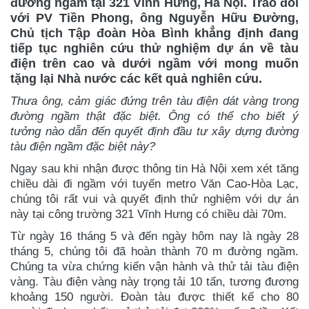
đường ngầm tại 321 Vĩnh Hưng, Hà Nội. Trao đổi
với PV Tiền Phong, ông Nguyễn Hữu Đường,
Chủ tịch Tập đoàn Hòa Bình khẳng định đang
tiếp tục nghiên cứu thử nghiệm dự án về tàu
điện trên cao và dưới ngầm với mong muốn
tặng lại Nhà nước các kết quả nghiên cứu.
Thưa ông, cảm giác đứng trên tàu điện dát vàng trong
đường ngầm thật đặc biệt. Ông có thể cho biết ý
tưởng nào dẫn đến quyết định đầu tư xây dựng đường
tàu điện ngầm đặc biệt này?
Ngay sau khi nhận được thông tin Hà Nội xem xét tăng
chiều dài đi ngầm với tuyến metro Văn Cao-Hòa Lạc,
chúng tôi rất vui và quyết định thử nghiệm với dự án
này tại công trường 321 Vĩnh Hưng có chiều dài 70m.
Từ ngày 16 tháng 5 và đến ngày hôm nay là ngày 28
tháng 5, chúng tôi đã hoàn thành 70 m đường ngầm.
Chúng ta vừa chứng kiến vận hành và thử tải tàu điện
vàng. Tàu điện vàng này trọng tải 10 tấn, tương đương
khoảng 150 người. Đoàn tàu được thiết kế cho 80