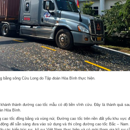
sông Cửu Long do Tập đoàn Hòa Bình thực hiện.
 khánh thành đường cao tốc mẫu có độ bền vĩnh cửu. Đây là thành quả sa
oàn Hòa Bình.
 cao tốc đồng bằng và vùng núi; Đường cao tốc trên nền đất yếu khu vực 
i động để sẵn sàng đưa vào sử dụng và thi công đường cao tốc Bắc – Nam.
 do các kiến trúc sư, kỹ sư Việt Nam thực hiện và có mời tham gia kỹ sư 