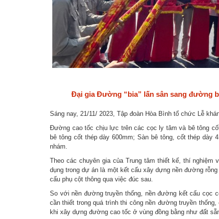
Đại gia Đường “bia” lấn sân sang đường bộ
Sáng nay, 21/11/ 2023, Tập đoàn Hòa Bình tổ chức Lễ kh
Đường cao tốc chịu lực trên các cọc ly tâm và bê tông c
bê tông cốt thép dày 600mm; Sàn bê tông, cốt thép dà
nhám.
Theo các chuyên gia của Trung tâm thiết kế, thí nghiệ
dụng trong dự án là một kết cấu xây dựng nền đường rỗng
cấu phụ cột thông qua việc đúc sau.
So với nền đường truyền thống, nền đường kết cấu cọc có
cần thiết trong quá trình thi công nền đường truyền thống,
khi xây dựng đường cao tốc ở vùng đồng bằng như đất sẵn c