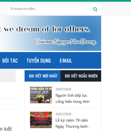
ĐỐI TÁC
TUYỂN DỤNG
E-MAIL
BÀI VIẾT MỚI NHẤT
BÀI VIẾT NGẪU NHIÊN
29/07/2026
Người lính tiếp tục
cống hiến trong thời
bình - tập đoàn Hòa
Bình Group
25/07/2026
Lễ kỷ niệm 79 năm
Ngày Thương binh -
m kết