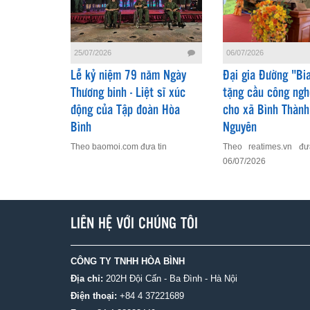
25/07/2026
06/07/2026
Lễ kỷ niệm 79 năm Ngày
Đại gia Đường "Bia
Thương binh - Liệt sĩ xúc
tặng cầu công ngh
động của Tập đoàn Hòa
cho xã Bình Thành 
Bình
Nguyên
Theo baomoi.com đưa tin
Theo reatimes.vn đư
06/07/2026
LIÊN HỆ VỚI CHÚNG TÔI
CÔNG TY TNHH HÒA BÌNH
Địa chỉ:
202H Đội Cấn - Ba Đình - Hà Nội
Điện thoại:
+84 4 37221689