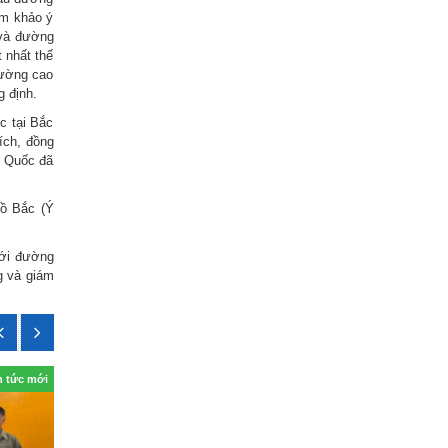
am khảo ý
 và đường
 nhất thế
đường cao
g định.
c tại Bắc
ích, đồng
g Quốc đã
Hồ Bắc (Ý
ưới đường
ng và giám
n tức mới
Tin tức mới
Tin