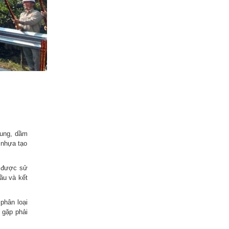
hung, dầm
 nhựa tạo
c được sử
ầu và kết
phân loại
n gặp phải