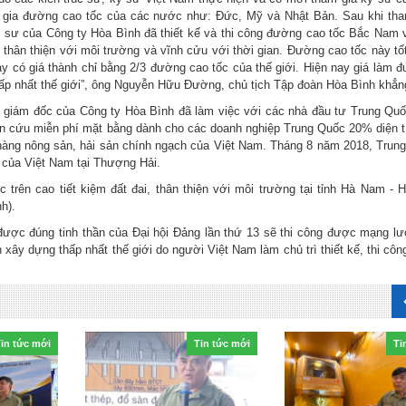
 gia đường cao tốc của các nước như: Đức, Mỹ và Nhật Bản. Sau khi th
kỹ sư của Công ty Hòa Bình đã thiết kế và thi công đường cao tốc Bắc Nam
thân thiện với môi trường và vĩnh cửu với thời gian. Đường cao tốc này tốt
này có giá thành chỉ bằng 2/3 đường cao tốc của thế giới. Hiện nay giá làm 
à thấp nhất thế giới”, ông Nguyễn Hữu Đường, chủ tịch Tập đoàn Hòa Bình khẳn
giám đốc của Công ty Hòa Bình đã làm việc với các nhà đầu tư Trung Quố
n cứu miễn phí mặt bằng dành cho các doanh nghiệp Trung Quốc 20% diện t
hàng nông sản, hải sản chính ngạch của Việt Nam. Tháng 8 năm 2018, Trun
 của Việt Nam tại Thượng Hải.
rên cao tiết kiệm đất đai, thân thiện với môi trường tại tỉnh Hà Nam - 
h).
được đúng tinh thần của Đại hội Đảng lần thứ 13 sẽ thi công được mạng l
h xây dựng thấp nhất thế giới do người Việt Nam làm chủ trì thiết kế, thi cô
in tức mới
Tin tức mới
Ti