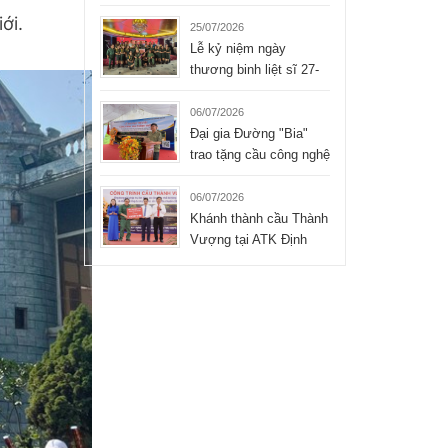
Liệt sĩ xúc động của
ới.
Tập đoàn Hòa Bình
25/07/2026
Lễ kỷ niệm ngày
thương binh liệt sĩ 27-
07-2026 của công ty
TNHH Hòa Bình
06/07/2026
Đại gia Đường "Bia"
trao tặng cầu công nghệ
mới cho xã Bình Thành
- Thái Nguyên
06/07/2026
Khánh thành cầu Thành
Vượng tại ATK Định
Hóa, Thái Nguyên