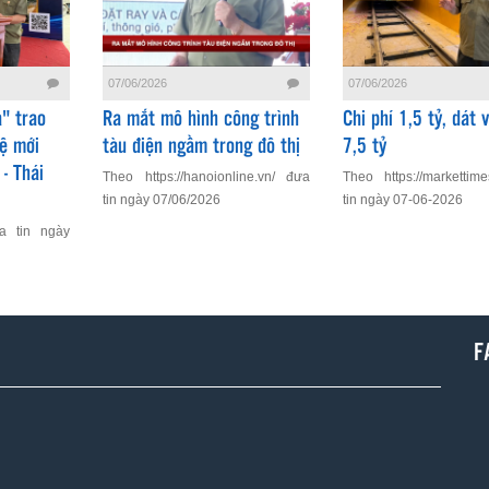
07/06/2026
07/06/2026
" trao
Ra mắt mô hình công trình
Chi phí 1,5 tỷ, dát 
ệ mới
tàu điện ngầm trong đô thị
7,5 tỷ
- Thái
Theo https://hanoionline.vn/ đưa
Theo https://markettim
tin ngày 07/06/2026
tin ngày 07-06-2026
a tin ngày
F