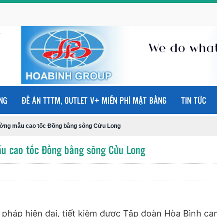
NG
ĐỀ ÁN TTTM, OUTLET V+ MIỄN PHÍ MẶT BẰNG
TIN TỨC
ường mẫu cao tốc Đồng bằng sông Cửu Long
u cao tốc Đồng bằng sông Cửu Long
háp hiện đại, tiết kiệm được Tập đoàn Hòa Bình ca