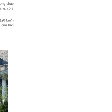
ương pháp
ựng. có ý
 120 km/h
 giới hạn