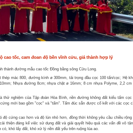
 cao tốc, cam đoan độ bền vĩnh cửu, giá thành hợp lý
ánh thành đường mẫu cao tốc Đồng bằng sông Cửu Long.
ốt thép mác 800, đường kính ø 300mm, tải trọng đầu cọc 100 tấn/cọc; Hệ k
y 410mm; Nhựa đường 8cm; nhựa chặt ø 16mm; 8 cm nhựa Polyme, 2,2 cm
m và thử nghiệm của Tập đoàn Hòa Bình, nền đường không đất kiểu tấm cọ
 cứng mới bao gồm "cọc" và "tấm". Tấm đúc sẵn được cố kết với các cọc c
 độ cứng cao hơn và độ lún nhỏ hơn, đồng thời không yêu cầu chiều rộng 
 cải thiện đáng kể việc sử dụng đất và giải quyết hiệu quả các vấn đề vô tậ
ó, khó lấy đất, khó xử lý nền đất yếu trên ruộng lúa ao.