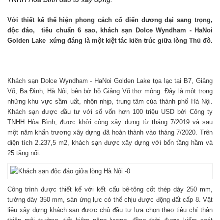
Với thiết kế thể hiện phong cách cổ điển đương đại sang trọng,
độc đáo, tiêu chuẩn 6 sao, khách sạn Dolce Wyndham - HaNoi
Golden Lake xứng đáng là một kiệt tác kiến trúc giữa lòng Thủ đô.
Khách sạn Dolce Wyndham - HaNoi Golden Lake tọa lạc tại B7, Giảng
Võ, Ba Đình, Hà Nội, bên bờ hồ Giảng Võ thơ mộng. Đây là một trong
những khu vực sầm uất, nhộn nhịp, trung tâm của thành phố Hà Nội.
Khách sạn được đầu tư với số vốn hơn 100 triệu USD bởi Công ty
TNHH Hòa Bình, được khởi công xây dựng từ tháng 7/2019 và sau
một năm khẩn trương xây dựng đã hoàn thành vào tháng 7/2020. Trên
diện tích 2.237,5 m2, khách sạn được xây dựng với bốn tầng hầm và
25 tầng nổi.
Công trình được thiết kế với kết cấu bê-tông cốt thép dày 250 mm,
tường dày 350 mm, sàn ứng lực có thể chịu được động đất cấp 8. Vật
liệu xây dựng khách sạn được chủ đầu tư lựa chọn theo tiêu chí thân