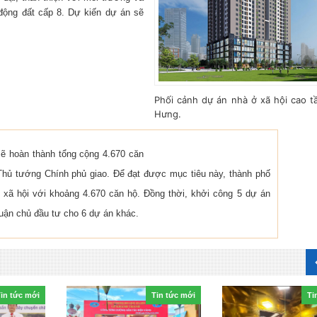
 động đất cấp 8. Dự kiến dự án sẽ
Phối cảnh dự án nhà ở xã hội cao t
Hưng.
ẽ hoàn thành tổng cộng 4.670 căn
Thủ tướng Chính phủ giao. Để đạt được mục tiêu này, thành phố
 xã hội với khoảng 4.670 căn hộ. Đồng thời, khởi công 5 dự án
uận chủ đầu tư cho 6 dự án khác.
in tức mới
Tin tức mới
Ti