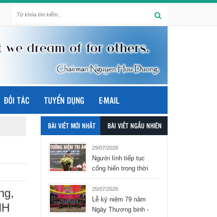
ĐỐI TÁC
TUYỂN DỤNG
E-MAIL
BÀI VIẾT MỚI NHẤT
BÀI VIẾT NGẪU NHIÊN
29/07/2026
Người lính tiếp tục
cống hiến trong thời
bình - tập đoàn Hòa
Bình Group
25/07/2026
ng,
Lễ kỷ niệm 79 năm
HH
Ngày Thương binh -