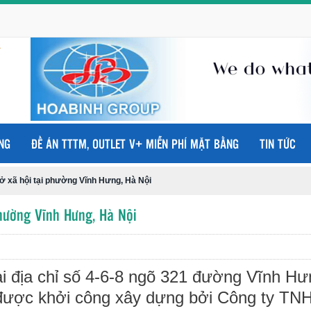
NG
ĐỀ ÁN TTTM, OUTLET V+ MIỄN PHÍ MẶT BẰNG
TIN TỨC
ở xã hội tại phường Vĩnh Hưng, Hà Nội
hường Vĩnh Hưng, Hà Nội
ại địa chỉ số 4-6-8 ngõ 321 đường Vĩnh Hư
được khởi công xây dựng bởi Công ty TN