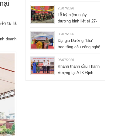
mại
Liệt sĩ xúc động của
Tập đoàn Hòa Bình
25/07/2026
Lễ kỷ niệm ngày
thương binh liệt sĩ 27-
ện tại là
07-2026 của công ty
TNHH Hòa Bình
06/07/2026
inh doanh
Đại gia Đường "Bia"
trao tặng cầu công nghệ
mới cho xã Bình Thành
- Thái Nguyên
06/07/2026
Khánh thành cầu Thành
Vượng tại ATK Định
Hóa, Thái Nguyên