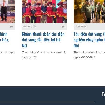
07/06/2026
07/06/2026
Thành
Khánh thành đoàn tàu điện
Tàu điện dát vàng t
h Hóa,
dát vàng đầu tiên tại Hà
nghiệm chạy ngầm t
Nội
Nội
ưa tin ngày
Theo https://baotintuc.vn/ đưa tin
Theo https://tienphong.
07/06/2026
ngày 29/05/2026
F