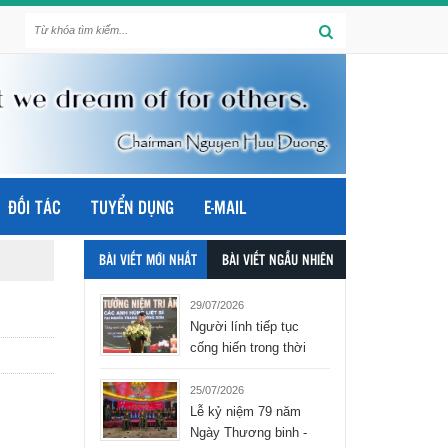
ĐỐI TÁC
TUYỂN DỤNG
E-MAIL
BÀI VIẾT MỚI NHẤT
BÀI VIẾT NGẪU NHIÊN
29/07/2026
Người lính tiếp tục
cống hiến trong thời
bình - tập đoàn Hòa
Bình Group
25/07/2026
Lễ kỷ niệm 79 năm
Ngày Thương binh -