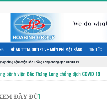
NG
ĐỀ ÁN TTTM, OUTLET V+ MIỄN PHÍ MẶT BẰNG
TIN TỨC
g tay cùng bệnh viện Bắc Thăng Long chống dịch COVID 19
ùng bệnh viện Bắc Thăng Long chống dịch COVID 19
XEM ĐẦY ĐỦ
]