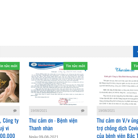
in tức mới
Tin tức mới
Ti
19/08/2021
19/08/2021
 Công ty
Thư cảm ơn - Bệnh viện
Thư cảm ơn V/v ủn
uỹ vì
Thanh nhàn
trợ chống dịch Covi
000.000
của bệnh viện Bắc 
Ngày 09-08-2021