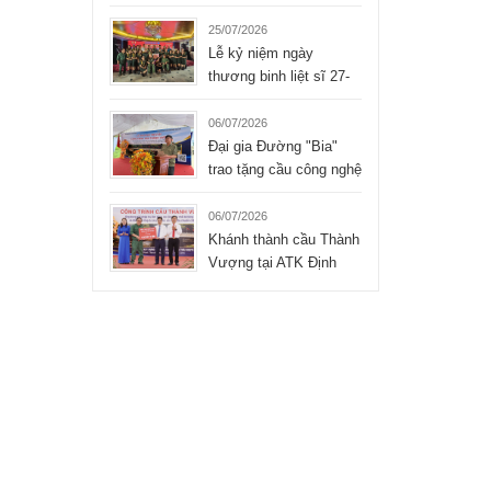
Liệt sĩ xúc động của
Tập đoàn Hòa Bình
25/07/2026
Lễ kỷ niệm ngày
thương binh liệt sĩ 27-
07-2026 của công ty
TNHH Hòa Bình
06/07/2026
Đại gia Đường "Bia"
trao tặng cầu công nghệ
mới cho xã Bình Thành
- Thái Nguyên
06/07/2026
Khánh thành cầu Thành
Vượng tại ATK Định
Hóa, Thái Nguyên