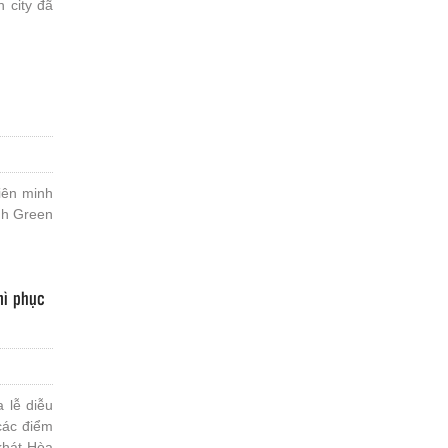
 city đã
iên minh
nh Green
mì phục
 lễ diễu
các điểm
khát Hòa