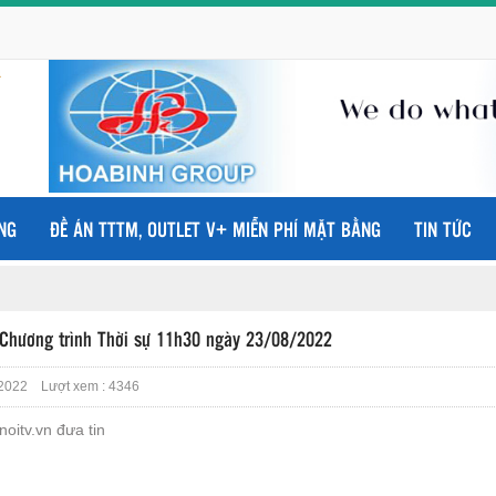
NG
ĐỀ ÁN TTTM, OUTLET V+ MIỄN PHÍ MẶT BẰNG
TIN TỨC
 Chương trình Thời sự 11h30 ngày 23/08/2022
2022 Lượt xem : 4346
oitv.vn đưa tin