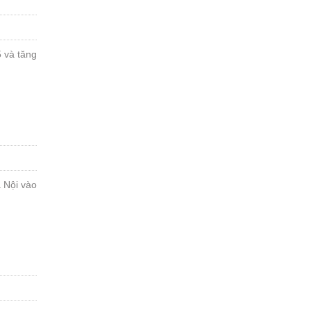
 và tăng
 Nội vào