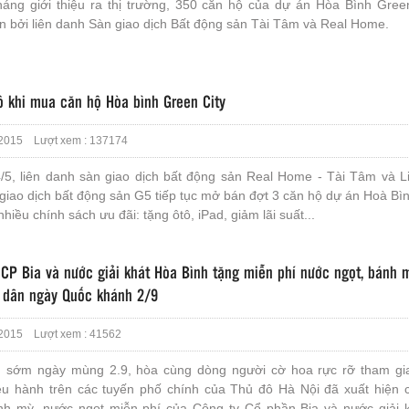
háng giới thiệu ra thị trường, 350 căn hộ của dự án Hòa Bình Green
n bởi liên danh Sàn giao dịch Bất động sản Tài Tâm và Real Home.
ô khi mua căn hộ Hòa bình Green City
2015 Lượt xem : 137174
/5, liên danh sàn giao dịch bất động sản Real Home - Tài Tâm và L
giao dịch bất động sản G5 tiếp tục mở bán đợt 3 căn hộ dự án Hoà Bì
 nhiều chính sách ưu đãi: tặng ôtô, iPad, giảm lãi suất...
 CP Bia và nước giải khát Hòa Bình tặng miễn phí nước ngọt, bánh 
 dân ngày Quốc khánh 2/9
2015 Lượt xem : 41562
 sớm ngày mùng 2.9, hòa cùng dòng người cờ hoa rực rỡ tham gia
iễu hành trên các tuyến phố chính của Thủ đô Hà Nội đã xuất hiện 
nh mỳ, nước ngọt miễn phí của Công ty Cổ phần Bia và nước giải 