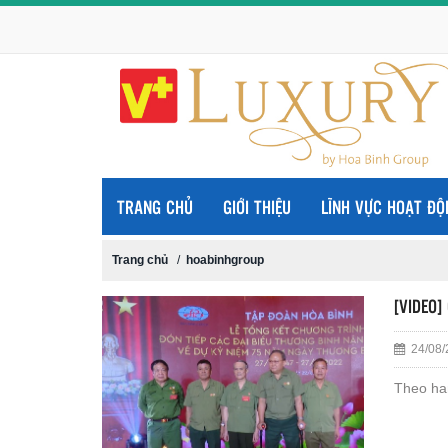
TRANG CHỦ
GIỚI THIỆU
LĨNH VỰC HOẠT ĐỘ
Trang chủ
/
hoabinhgroup
[VIDEO]
24/08/
Theo han