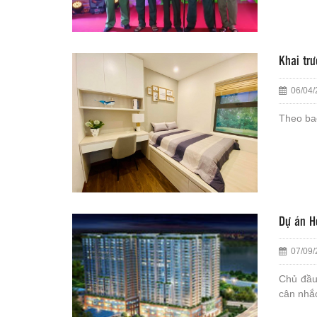
Khai tr
06/04/
Theo bao
Dự án H
07/09/
Chủ đầu
cân nhắ