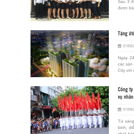
Sau 3 t
được bá
Tặng ôt
07/09/
Ngày 24
các sàn 
City với
Công ty
vụ nhân
07/09/
Từ sáng
binh, d
phát bá