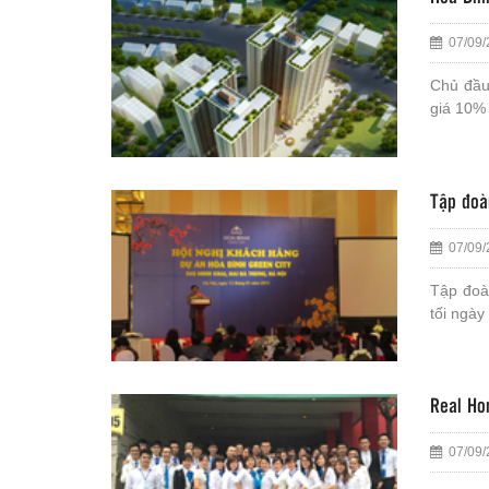
07/09/
Chủ đầu
giá 10% 
Tập đoà
07/09/
Tập đoàn
tối ngày
Real Ho
07/09/