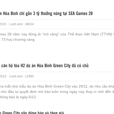
n Hòa Bình chi gần 3 tỷ thưởng nóng tại SEA Games 28
2015 Lượt xem : 38634
es 28 năm nay đúng là "mỏ vàng" của Thể thao Việt Nam (TTVN) 
ới 73 huy chương vàng
 căn hộ tòa H2 dự án Hòa Bình Green City đã có chủ
2015 Lượt xem : 12995
i ra mắt nhà mẫu dự án Hòa Bình Green City vào 29/11, do nhu cầu kh
 chủ đầu tư quyết định mở bán luôn trong ngày này thay vì chờ đến t
hông báo là ngày 6/12.
h Green City sắp dừng bán và tăng giá