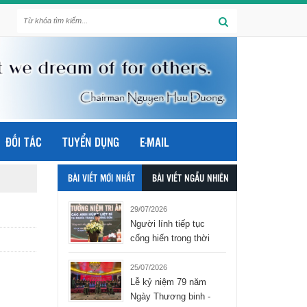
ĐỐI TÁC
TUYỂN DỤNG
E-MAIL
BÀI VIẾT MỚI NHẤT
BÀI VIẾT NGẪU NHIÊN
29/07/2026
Người lính tiếp tục
cống hiến trong thời
bình - tập đoàn Hòa
Bình Group
25/07/2026
Lễ kỷ niệm 79 năm
Ngày Thương binh -