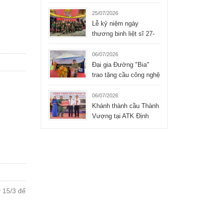
Liệt sĩ xúc động của
Tập đoàn Hòa Bình
25/07/2026
Lễ kỷ niệm ngày
thương binh liệt sĩ 27-
07-2026 của công ty
TNHH Hòa Bình
06/07/2026
Đại gia Đường "Bia"
trao tặng cầu công nghệ
mới cho xã Bình Thành
- Thái Nguyên
06/07/2026
Khánh thành cầu Thành
Vượng tại ATK Định
Hóa, Thái Nguyên
 15/3 để