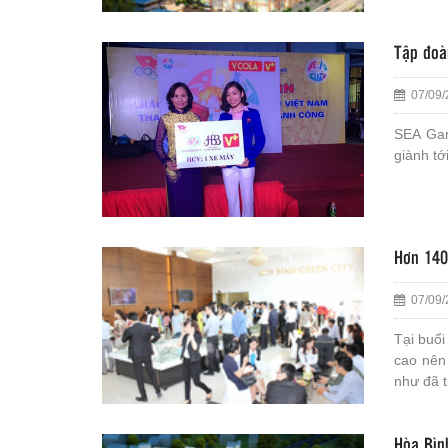
Tập đoà
07/09/
SEA Gam
giành t
Hơn 140
07/09/
Tại buổ
cao nên
như đã t
Hòa Bìn