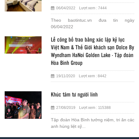
06/04/2022 Lượt xem : 7444
Theo baotintuc.vn đưa tin ngày
06/04/2022
Lễ công bố trao bằng xác lập kỷ lục
Việt Nam & Thế Giới khách sạn Dolce By
Wyndham HaNoi Golden Lake - Tập đoàn
Hòa Bình Group
19/11/2020 Lượt xem : 8442
Khúc tâm tư người lính
27/08/2019 Lượt xem : 115388
Tập đoàn Hòa Bình tưởng niệm, tri ân các
anh hùng liệt sỹ...